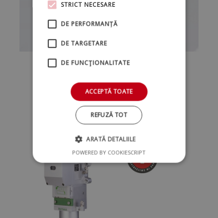
STRICT NECESARE
DE PERFORMANȚĂ
DE TARGETARE
DE FUNCŢIONALITATE
Raytools Schneidkopf
ACCEPTĂ TOATE
REFUZĂ TOT
ARATĂ DETALIILE
POWERED BY COOKIESCRIPT