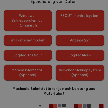
Speicherung von Daten.
Windows-
FSCUT-Kontrollsystem
Betriebssystem auf
Rumänisch
WIFI-Internetmodem
Anzeige 22″
Logitec Tastatur
Logitec Maus
Modem Internet 5G
Verschachtelungssystem
(optional)
(optional)
Maximale Schnittstärken je nach Leistung und
Materialart
5