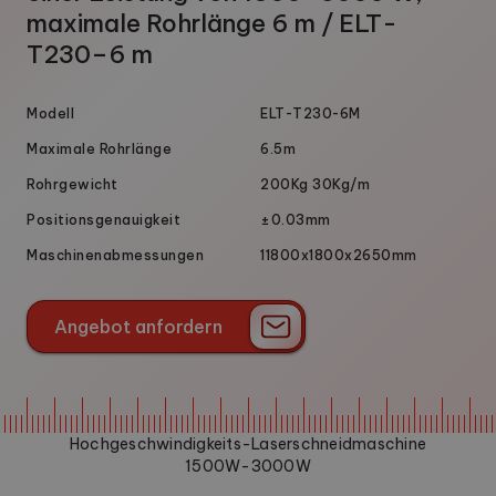
maximale Rohrlänge 6 m / ELT-
T230–6 m
Modell
ELT-T230-6M
Maximale Rohrlänge
6.5m
Rohrgewicht
200Kg 30Kg/m
Positionsgenauigkeit
±0.03mm
Maschinenabmessungen
11800x1800x2650mm
Angebot anfordern
Angebot anfordern
Hochgeschwindigkeits-Laserschneidmaschine
1500W-3000W